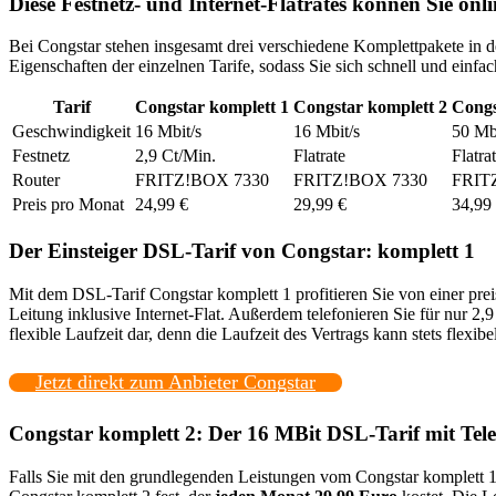
Diese Festnetz- und Internet-Flatrates können Sie on
Bei Congstar stehen insgesamt drei verschiedene Komplettpakete in de
Eigenschaften der einzelnen Tarife, sodass Sie sich schnell und einf
Tarif
Congstar komplett 1
Congstar komplett 2
Congs
Geschwindigkeit
16 Mbit/s
16 Mbit/s
50 Mbi
Festnetz
2,9 Ct/Min.
Flatrate
Flatra
Router
FRITZ!BOX 7330
FRITZ!BOX 7330
FRIT
Preis pro Monat
24,99 €
29,99 €
34,99
Der Einsteiger DSL-Tarif von Congstar: komplett 1
Mit dem DSL-Tarif Congstar komplett 1 profitieren Sie von einer p
Leitung inklusive Internet-Flat. Außerdem telefonieren Sie für nur 2,
flexible Laufzeit dar, denn die Laufzeit des Vertrags kann stets flexi
Jetzt direkt zum Anbieter Congstar
Congstar komplett 2: Der 16 MBit DSL-Tarif mit Tele
Falls Sie mit den grundlegenden Leistungen vom Congstar komplett 1 T