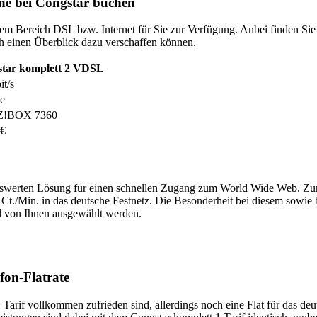
line bei Congstar buchen
m Bereich DSL bzw. Internet für Sie zur Verfügung. Anbei finden Sie pa
ach einen Überblick dazu verschaffen können.
tar komplett 2 VDSL
t/s
te
Z!BOX 7360
 €
reiswerten Lösung für einen schnellen Zugang zum World Wide Web. Z
9 Ct./Min. in das deutsche Festnetz. Die Besonderheit bei diesem sowie 
bel von Ihnen ausgewählt werden.
fon-Flatrate
arif vollkommen zufrieden sind, allerdings noch eine Flat für das deut