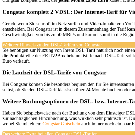
Congstar komplett 2 fest, der
jeden Monat 29,99 Euro
kostet. Die Le
Congstar komplett 2 VDSL: Der Internet-Tarif für Vie
Gerade wenn Sie sehr oft im Netz surfen und Video-Inhalte von YouTub
entscheiden. Bei Congstar ist in diesem Zusammenhang der Tarif
kom
Geschwindigkeit von bis zu 50 MBit/s und kommt somit in die Regio
Weiterer Hinweis zu den DSL-Tarifen von Congstar
Sie benötigen zur Nutzung von Ihrem DSL-Tarif natürlich noch eine
die Produktreihe der FRITZ!Box bekannt ist. Je nach DSL-Tarif soll
Euro verkauft.
Die Laufzeit der DSL-Tarife von Congstar
Bei Congstar können Sie besonders bequem den für Sie interessanten 
selbst, ob Sie den DSL-Tarif klassisch über 24 Monate buchen oder 
Weitere Buchungsoptionen der DSL- bzw. Internet-Ta
Haben Sie beispielsweise nach der Buchung von dem Einsteiger DSL-Ta
zur nachträglichen Hinzubuchung, was wirklich sehr praktisch ist. Di
wobei Sie mit einem
Congstar Gutschein
auch immer noch ein paar Eu
Das weitere Extra bei allen Congstar DSL-Tarifen