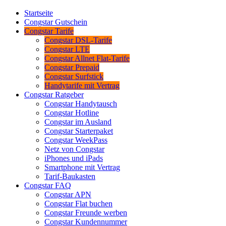
Startseite
Congstar Gutschein
Congstar Tarife
Congstar DSL-Tarife
Congstar LTE
Congstar Allnet Flat-Tarife
Congstar Prepaid
Congstar Surfstick
Handytarife mit Vertrag
Congstar Ratgeber
Congstar Handytausch
Congstar Hotline
Congstar im Ausland
Congstar Starterpaket
Congstar WeekPass
Netz von Congstar
iPhones und iPads
Smartphone mit Vertrag
Tarif-Baukasten
Congstar FAQ
Congstar APN
Congstar Flat buchen
Congstar Freunde werben
Congstar Kundennummer