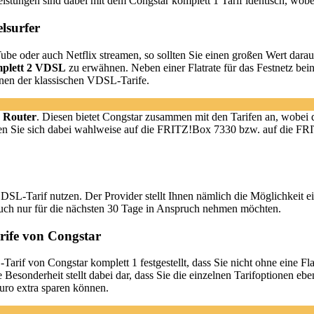
istungen sind dabei mit dem Congstar komplett 1 Tarif identisch, wobei 
lsurfer
e oder auch Netflix streamen, so sollten Sie einen großen Wert darauf 
plett 2 VDSL
zu erwähnen. Neben einer Flatrate für das Festnetz bein
nen der klassischen VDSL-Tarife.
n
Router
. Diesen bietet Congstar zusammen mit den Tarifen an, wobei 
ten Sie sich dabei wahlweise auf die FRITZ!Box 7330 bzw. auf die FR
DSL-Tarif nutzen. Der Provider stellt Ihnen nämlich die Möglichkeit e
auch nur für die nächsten 30 Tage in Anspruch nehmen möchten.
rife von Congstar
rif von Congstar komplett 1 festgestellt, dass Sie nicht ohne eine Fla
e Besonderheit stellt dabei dar, dass Sie die einzelnen Tarifoptionen 
ro extra sparen können.